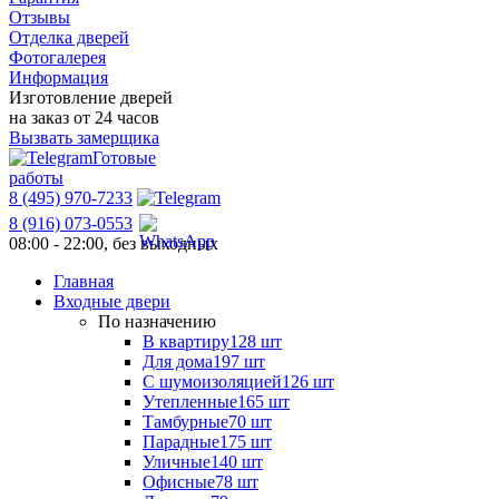
Отзывы
Отделка дверей
Фотогалерея
Информация
Изготовление дверей
на заказ от 24 часов
Вызвать замерщика
Готовые
работы
8 (495) 970-7233
8 (916) 073-0553
08:00 - 22:00, без выходных
Главная
Входные двери
По назначению
В квартиру
128 шт
Для дома
197 шт
С шумоизоляцией
126 шт
Утепленные
165 шт
Тамбурные
70 шт
Парадные
175 шт
Уличные
140 шт
Офисные
78 шт