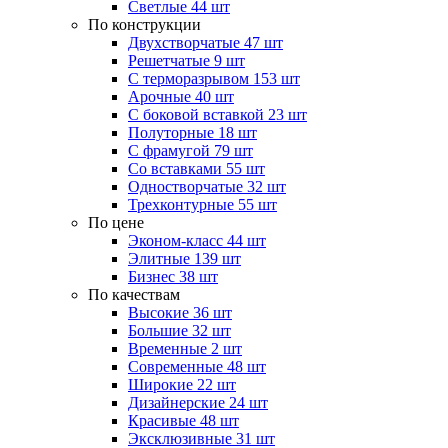
Светлые
44 шт
По конструкции
Двухстворчатые
47 шт
Решетчатые
9 шт
С терморазрывом
153 шт
Арочные
40 шт
С боковой вставкой
23 шт
Полуторные
18 шт
С фрамугой
79 шт
Cо вставками
55 шт
Одностворчатые
32 шт
Трехконтурные
55 шт
По цене
Эконом-класс
44 шт
Элитные
139 шт
Бизнес
38 шт
По качествам
Высокие
36 шт
Большие
32 шт
Временные
2 шт
Современные
48 шт
Широкие
22 шт
Дизайнерские
24 шт
Красивые
48 шт
Эксклюзивные
31 шт