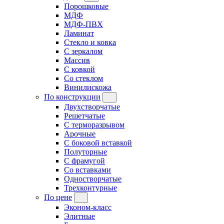
Порошковые
МДФ
МДФ-ПВХ
Ламинат
Стекло и ковка
С зеркалом
Массив
С ковкой
Со стеклом
Винилискожа
По конструкции
Двухстворчатые
Решетчатые
С терморазрывом
Арочные
С боковой вставкой
Полуторные
С фрамугой
Cо вставками
Одностворчатые
Трехконтурные
По цене
Эконом-класс
Элитные