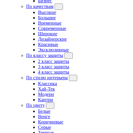
Бизнес
По качествам
Высокие
Большие
Временные
Современные
Широкие
Дизайнерские
Красивые
Эксклюзивные
По классу защиты
2 класс защиты
3 класс защиты
4 класс защиты
По стилю интерьера
Классика
Хай-Тек
Модерн
Кантри
По цвету
Белые
Венге
Коричневые
Серые
Темные