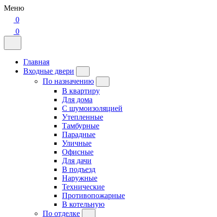
Меню
0
0
Главная
Входные двери
По назначению
В квартиру
Для дома
С шумоизоляцией
Утепленные
Тамбурные
Парадные
Уличные
Офисные
Для дачи
В подъезд
Наружные
Технические
Противопожарные
В котельную
По отделке