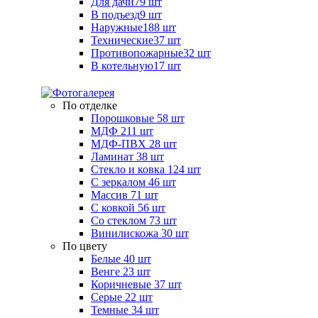
Для дачи
79 шт
В подъезд
9 шт
Наружные
188 шт
Технические
37 шт
Противопожарные
32 шт
В котельную
17 шт
По отделке
Порошковые
58 шт
МДФ
211 шт
МДФ-ПВХ
28 шт
Ламинат
38 шт
Стекло и ковка
124 шт
С зеркалом
46 шт
Массив
71 шт
С ковкой
56 шт
Со стеклом
73 шт
Винилискожа
30 шт
По цвету
Белые
40 шт
Венге
23 шт
Коричневые
37 шт
Серые
22 шт
Темные
34 шт