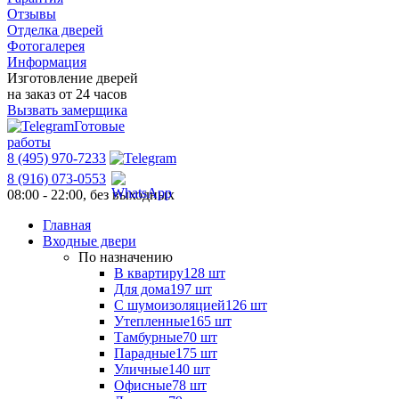
Отзывы
Отделка дверей
Фотогалерея
Информация
Изготовление дверей
на заказ от 24 часов
Вызвать замерщика
Готовые
работы
8 (495) 970-7233
8 (916) 073-0553
08:00 - 22:00, без выходных
Главная
Входные двери
По назначению
В квартиру
128 шт
Для дома
197 шт
С шумоизоляцией
126 шт
Утепленные
165 шт
Тамбурные
70 шт
Парадные
175 шт
Уличные
140 шт
Офисные
78 шт