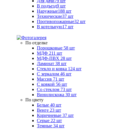
Для дачи
79 шт
В подъезд
9 шт
Наружные
188 шт
Технические
37 шт
Противопожарные
32 шт
В котельную
17 шт
По отделке
Порошковые
58 шт
МДФ
211 шт
МДФ-ПВХ
28 шт
Ламинат
38 шт
Стекло и ковка
124 шт
С зеркалом
46 шт
Массив
71 шт
С ковкой
56 шт
Со стеклом
73 шт
Винилискожа
30 шт
По цвету
Белые
40 шт
Венге
23 шт
Коричневые
37 шт
Серые
22 шт
Темные
34 шт