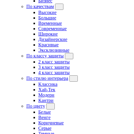
Бизнес
По качествам
Высокие
Большие
Временные
Современные
Широкие
Дизайнерские
Красивые
Эксклюзивные
По классу защиты
2 класс защиты
3 класс защиты
4 класс защиты
По стилю интерьера
Классика
Хай-Тек
Модерн
Кантри
По цвету
Белые
Венге
Коричневые
Серые
Темные