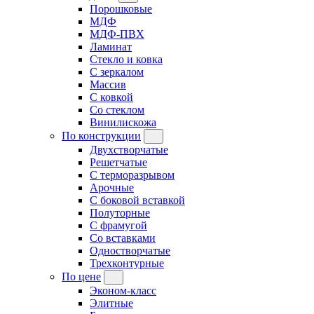
Порошковые
МДФ
МДФ-ПВХ
Ламинат
Стекло и ковка
С зеркалом
Массив
С ковкой
Со стеклом
Винилискожа
По конструкции
Двухстворчатые
Решетчатые
С терморазрывом
Арочные
С боковой вставкой
Полуторные
С фрамугой
Cо вставками
Одностворчатые
Трехконтурные
По цене
Эконом-класс
Элитные