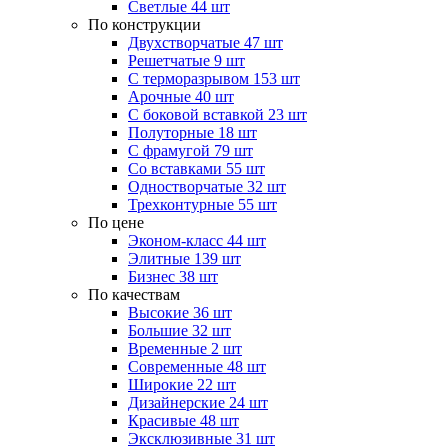
Светлые
44 шт
По конструкции
Двухстворчатые
47 шт
Решетчатые
9 шт
С терморазрывом
153 шт
Арочные
40 шт
С боковой вставкой
23 шт
Полуторные
18 шт
С фрамугой
79 шт
Cо вставками
55 шт
Одностворчатые
32 шт
Трехконтурные
55 шт
По цене
Эконом-класс
44 шт
Элитные
139 шт
Бизнес
38 шт
По качествам
Высокие
36 шт
Большие
32 шт
Временные
2 шт
Современные
48 шт
Широкие
22 шт
Дизайнерские
24 шт
Красивые
48 шт
Эксклюзивные
31 шт