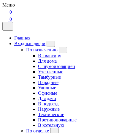
Меню
0
0
Главная
Входные двери
По назначению
В квартиру
Для дома
С шумоизоляцией
Утепленные
Тамбурные
Парадные
Уличные
Офисные
Для дачи
В подъезд
Наружные
Технические
Противопожарные
В котельную
По отделке