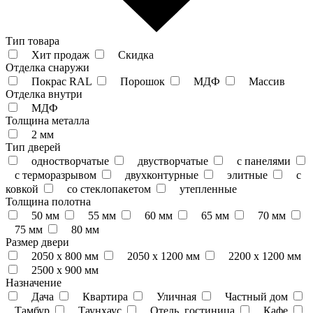
Тип товара
Хит продаж
Скидка
Отделка снаружи
Покрас RAL
Порошок
МДФ
Массив
Отделка внутри
МДФ
Толщина металла
2 мм
Тип дверей
одностворчатые
двустворчатые
с панелями
с терморазрывом
двухконтурные
элитные
с
ковкой
со стеклопакетом
утепленные
Толщина полотна
50 мм
55 мм
60 мм
65 мм
70 мм
75 мм
80 мм
Размер двери
2050 x 800 мм
2050 x 1200 мм
2200 x 1200 мм
2500 х 900 мм
Назначение
Дача
Квартира
Уличная
Частный дом
Тамбур
Таунхаус
Отель, гостиница
Кафе