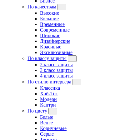
Бизнес
По качествам
Высокие
Большие
Временные
Современные
Широкие
Дизайнерские
Красивые
Эксклюзивные
По классу защиты
2 класс защиты
3 класс защиты
4 класс защиты
По стилю интерьера
Классика
Хай-Тек
Модерн
Кантри
По цвету
Белые
Венге
Коричневые
Серые
Темные