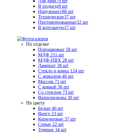
Для дачи
79 шт
В подъезд
9 шт
Наружные
188 шт
Технические
37 шт
Противопожарные
32 шт
В котельную
17 шт
По отделке
Порошковые
58 шт
МДФ
211 шт
МДФ-ПВХ
28 шт
Ламинат
38 шт
Стекло и ковка
124 шт
С зеркалом
46 шт
Массив
71 шт
С ковкой
56 шт
Со стеклом
73 шт
Винилискожа
30 шт
По цвету
Белые
40 шт
Венге
23 шт
Коричневые
37 шт
Серые
22 шт
Темные
34 шт