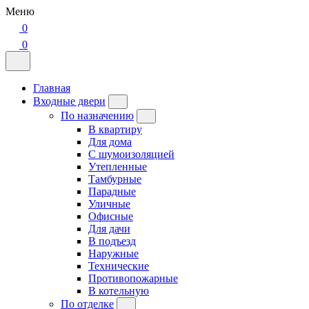
Меню
0
0
Главная
Входные двери
По назначению
В квартиру
Для дома
С шумоизоляцией
Утепленные
Тамбурные
Парадные
Уличные
Офисные
Для дачи
В подъезд
Наружные
Технические
Противопожарные
В котельную
По отделке