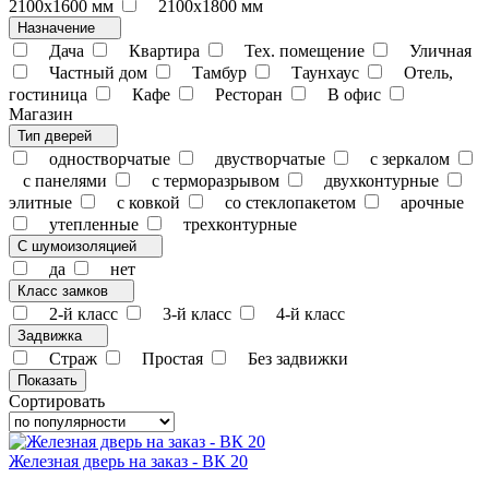
2100х1600 мм
2100х1800 мм
Назначение
Дача
Квартира
Тех. помещение
Уличная
Частный дом
Тамбур
Таунхаус
Отель,
гостиница
Кафе
Ресторан
В офис
Магазин
Тип дверей
одностворчатые
двустворчатые
с зеркалом
с панелями
с терморазрывом
двухконтурные
элитные
с ковкой
со стеклопакетом
арочные
утепленные
трехконтурные
С шумоизоляцией
да
нет
Класс замков
2-й класс
3-й класс
4-й класс
Задвижка
Страж
Простая
Без задвижки
Сортировать
Железная дверь на заказ - ВК 20