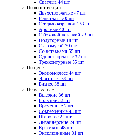
Светлые
44 шт
По конструкции
Двухстворчатые
47 шт
Решетчатые
9 шт
С терморазрывом
153 шт
Арочные
40 шт
С боковой вставкой
23 шт
Полуторные
18 шт
С фрамугой
79 шт
Cо вставками
55 шт
Одностворчатые
32 шт
Трехконтурные
55 шт
По цене
Эконом-класс
44 шт
Элитные
139 шт
Бизнес
38 шт
По качествам
Высокие
36 шт
Большие
32 шт
Временные
2 шт
Современные
48 шт
Широкие
22 шт
Дизайнерские
24 шт
Красивые
48 шт
Эксклюзивные
31 шт