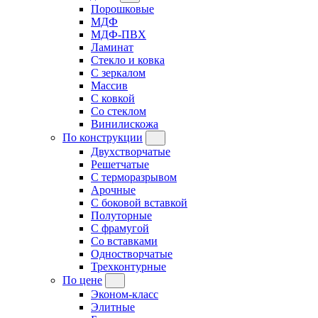
Порошковые
МДФ
МДФ-ПВХ
Ламинат
Стекло и ковка
С зеркалом
Массив
С ковкой
Со стеклом
Винилискожа
По конструкции
Двухстворчатые
Решетчатые
С терморазрывом
Арочные
С боковой вставкой
Полуторные
С фрамугой
Cо вставками
Одностворчатые
Трехконтурные
По цене
Эконом-класс
Элитные