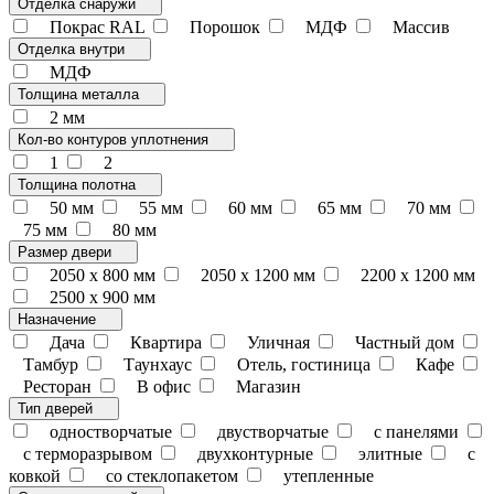
Отделка снаружи
Покрас RAL
Порошок
МДФ
Массив
Отделка внутри
МДФ
Толщина металла
2 мм
Кол-во контуров уплотнения
1
2
Толщина полотна
50 мм
55 мм
60 мм
65 мм
70 мм
75 мм
80 мм
Размер двери
2050 x 800 мм
2050 x 1200 мм
2200 x 1200 мм
2500 х 900 мм
Назначение
Дача
Квартира
Уличная
Частный дом
Тамбур
Таунхаус
Отель, гостиница
Кафе
Ресторан
В офис
Магазин
Тип дверей
одностворчатые
двустворчатые
с панелями
с терморазрывом
двухконтурные
элитные
с
ковкой
со стеклопакетом
утепленные